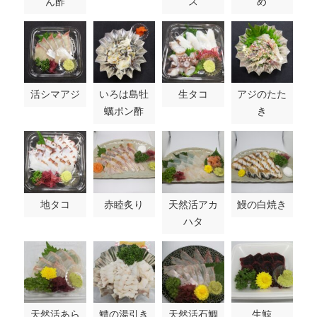
ん酢
ス
め
活シマアジ
いろは島牡
生タコ
アジのたた
蠣ポン酢
き
地タコ
赤睦炙り
天然活アカ
鰻の白焼き
ハタ
天然活あら
鱧の湯引き
天然活石鯛
生鯨