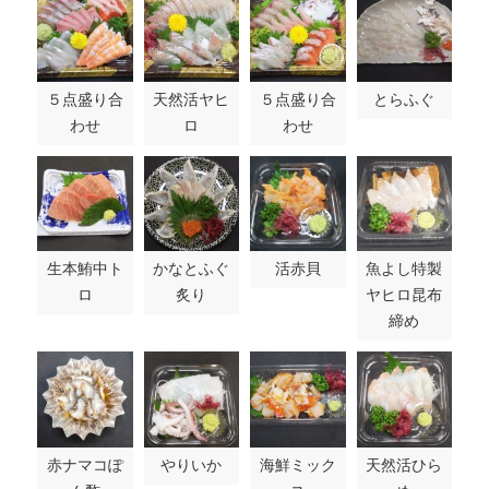
５点盛り合
天然活ヤヒ
５点盛り合
とらふぐ
わせ
ロ
わせ
生本鮪中ト
かなとふぐ
活赤貝
魚よし特製
ロ
炙り
ヤヒロ昆布
締め
赤ナマコぽ
やりいか
海鮮ミック
天然活ひら