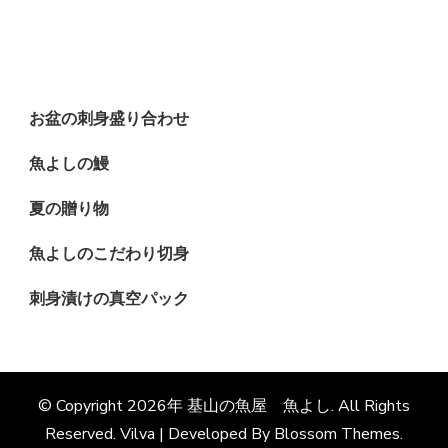
お盆の刺身盛り合わせ
魚よしの鰻
夏の贈り物
魚よしのこだわり切身
刺身漬けの真空パック
© Copyright 2026年
基山の魚屋 魚よし
. All Rights
Reserved.
Vilva | Developed By
Blossom Themes
.