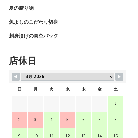
夏の贈り物
魚よしのこだわり切身
刺身漬けの真空パック
店休日
日
月
火
水
木
金
土
1
2
3
4
5
6
7
8
9
10
11
12
13
14
15